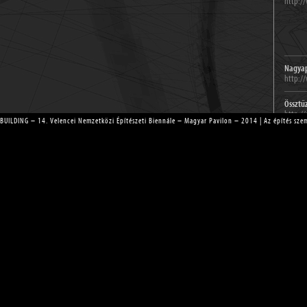
http:/
Nagyap
http://
Össztű
http://
BUILDING – 14. Velencei Nemzetközi Építészeti Biennále – Magyar Pavilon – 2014 | Az építés szemé