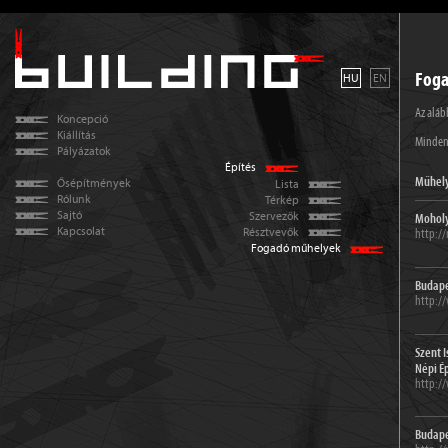
HU
EN
Fog
Az aláb
Koncepció
Kiállítás
Minden 
Pályázatok
Építés
Műhely
Ősépítmények
Lista
Rólunk
Térkép
Sajtó
Szervezők
Moholy
Kapcsolat
Résztvevők
http:/
Fogadó műhelyek
Budape
http:/
Szent 
Népi É
http:/
Budape